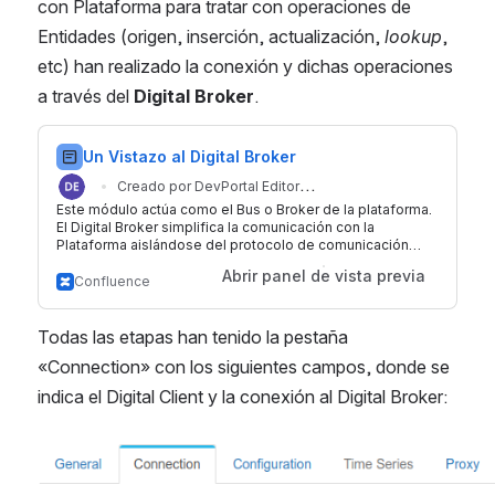
con Plataforma para tratar con operaciones de 
Entidades (origen, inserción, actualización, 
lookup
, 
etc) han realizado la conexión y dichas operaciones 
a través del 
Digital Broker
.
Un Vistazo al Digital Broker
Creado por DevPortal Editor
Este módulo actúa como el Bus o Broker de la plataforma.
Fecha de actualización: 6 jun. 2023
(Unlicensed)
El Digital Broker simplifica la comunicación con la
Plataforma aislándose del protocolo de comunicación
subyacente. Out-of-the-box ofrece los siguientes
Abrir panel de vista previa
protocolos: REST Websocket MQTT Kafka Video RTSP
Confluence
Además soporta otros protocolos a través del concepto
de plugin. Más información sobre prot
Todas las etapas han tenido la pestaña 
«Connection» con los siguientes campos, donde se 
indica el Digital Client y la conexión al Digital Broker:
Abrir